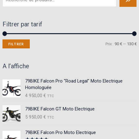
Filtrer par tarif
P
P
Prix :
90 €
—
130 €
FILTRER
r
r
i
i
A l’affiche
x
x
79BIKE Falcon Pro "Road Legal" Moto Electrique
Homologuée
i
a
4 950,00
€
TTC
n
x
79BIKE Falcon GT Moto Electrique
5 950,00
€
TTC
79BIKE Falcon Pro Moto Electrique