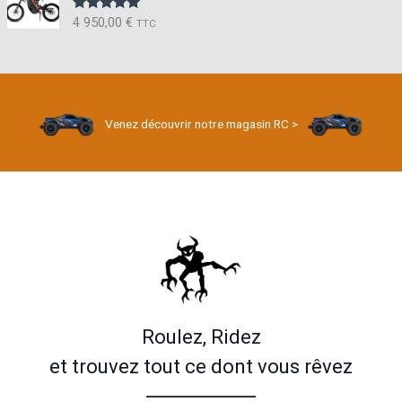
4 950,00
€
Note
5.00
TTC
sur 5
Venez découvrir notre magasin RC >
Roulez, Ridez
et trouvez tout ce dont vous rêvez