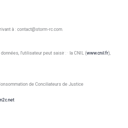
rivant à : contact@storm-rc.com.
données, l’utilisateur peut saisir : · la CNIL (
www.cnil.fr
),
Consommation de Conciliateurs de Justice
2c.net