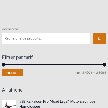
Recherche
Filtrer par tarif
P
P
Prix :
2 490 €
—
2 890 €
FILTRER
r
r
i
i
A l’affiche
x
x
79BIKE Falcon Pro "Road Legal" Moto Electrique
Homologuée