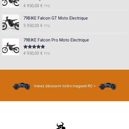
i
a
4 950,00
€
TTC
n
x
79BIKE Falcon GT Moto Electrique
5 950,00
€
TTC
79BIKE Falcon Pro Moto Electrique
4 950,00
€
Note
5.00
TTC
sur 5
Venez découvrir notre magasin RC >