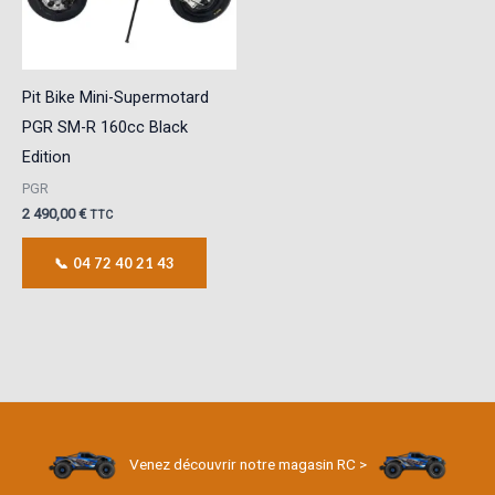
Pit Bike Mini-Supermotard
PGR SM-R 160cc Black
Edition
PGR
2 490,00
€
TTC
📞 04 72 40 21 43
Venez découvrir notre magasin RC >