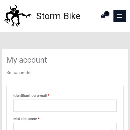
Aller
au
Storm Bike
contenu
My account
Se connecter
Obligatoire
Identifiant ou e-mail
*
Obligatoire
Mot de passe
*