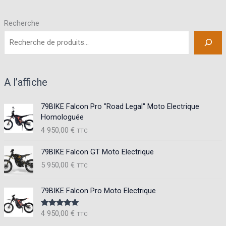
Recherche
A l’affiche
79BIKE Falcon Pro "Road Legal" Moto Electrique
Homologuée
4 950,00
€
TTC
79BIKE Falcon GT Moto Electrique
5 950,00
€
TTC
79BIKE Falcon Pro Moto Electrique
4 950,00
€
Note
5.00
TTC
sur 5