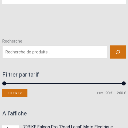
Recherche
Filtrer par tarif
P
P
Prix :
90 €
—
260 €
FILTRER
r
r
i
i
A l’affiche
x
x
79BIKE Falcon Pro "Road Legal" Moto Electrique