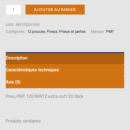
quantité
AJOUTER AU PANIER
de
Pneu
UGS :
MS12024-SS0
PMT
Catégories :
12 pouces
,
Pneus
,
Pneus et jantes
Marque :
PMT
120/80R12
extra
soft
Description
SS
Caractéristiques techniques
Slick
Avis (0)
Pneu PMT 120/80R12 extra soft SS Slick
Produits similaires