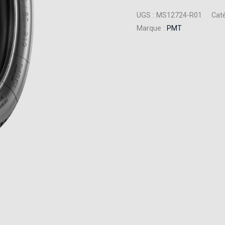
UGS :
MS12724-R01
Caté
Marque :
PMT