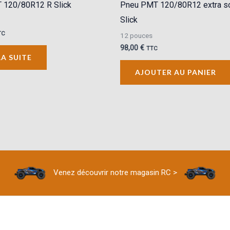
 120/80R12 R Slick
Pneu PMT 120/80R12 extra s
Slick
TC
12 pouces
98,00
€
TTC
LA SUITE
AJOUTER AU PANIER
Venez découvrir notre magasin RC >