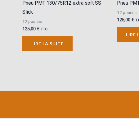
Pneu PMT 130/75R12 extra soft SS
Pneu PMT
Slick
12 pouces
125,00
€
T
12 pouces
125,00
€
TTC
LIRE 
LIRE LA SUITE