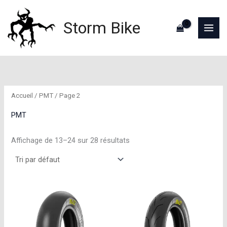
Aller
au
Storm Bike
contenu
Accueil
/
PMT
/ Page 2
PMT
Affichage de 13–24 sur 28 résultats