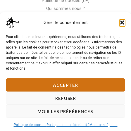
Politique de cookies (UE)
Qui sommes nous ?
Nous contacter
Gérer le consentement
Storm-RC
Pour offrir les meilleures expériences, nous utilisons des technologies
telles que les cookies pour stocker et/ou accéder aux informations des
appareils. Le fait de consentir à ces technologies nous permettra de
La Moto n'est pas notre seule passion, venez visiter notre
traiter des données telles que le comportement de navigation ou les ID
shop de RC
uniques sur ce site. Le fait de ne pas consentir ou de retirer son
consentement peut avoir un effet négatif sur certaines caractéristiques
et fonctions.
J'Y VAIS
ACCEPTER
REFUSER
VOIR LES PRÉFÉRENCES
Copyright © 2026 Storm Bike. Powered by Storm Team.
Politique de cookies
Politique de confidentialité
Mentions légales