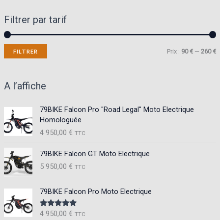
Filtrer par tarif
P
P
Prix :
90 €
—
260 €
FILTRER
r
r
i
i
A l’affiche
x
x
79BIKE Falcon Pro "Road Legal" Moto Electrique
Homologuée
i
a
4 950,00
€
TTC
n
x
79BIKE Falcon GT Moto Electrique
5 950,00
€
TTC
79BIKE Falcon Pro Moto Electrique
4 950,00
€
Note
5.00
TTC