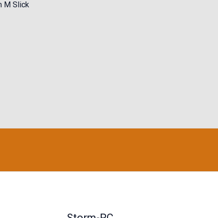
 M Slick
Storm-RC