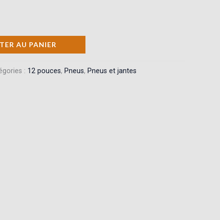
TER AU PANIER
égories :
12 pouces
,
Pneus
,
Pneus et jantes