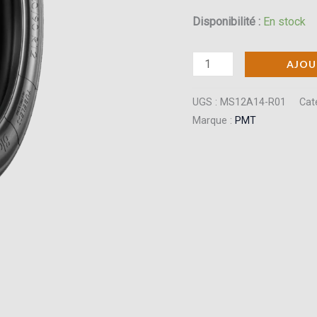
Disponibilité :
En stock
quantité
AJOU
de
Pneu
UGS :
MS12A14-R01
Cat
Marque :
PMT
PMT
100/90R12
R
semi-
slick
“Blackfire”