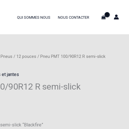
QUI SOMMES NOUS
NOUS CONTACTER
/
Pneus
/
12 pouces
/ Pneu PMT 100/90R12 R semi-slick
 et jantes
0/90R12 R semi-slick
mi-slick “Blackfire”