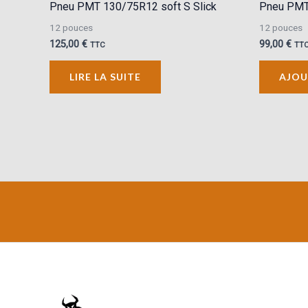
Pneu PMT 130/75R12 soft S Slick
Pneu PMT 
12 pouces
12 pouces
125,00
€
99,00
€
TTC
TT
LIRE LA SUITE
AJOU