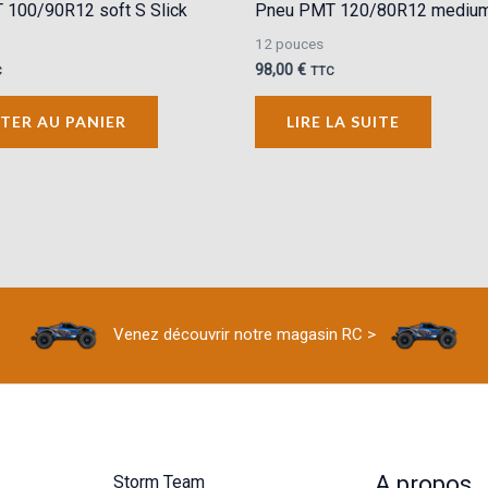
100/90R12 soft S Slick
Pneu PMT 120/80R12 medium
12 pouces
98,00
€
C
TTC
TER AU PANIER
LIRE LA SUITE
Venez découvrir notre magasin RC >
A propos
Storm Team