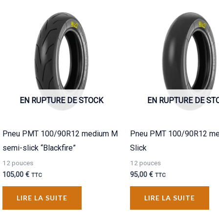
EN RUPTURE DE STOCK
EN RUPTURE DE ST
Pneu PMT 100/90R12 medium M
Pneu PMT 100/90R12 m
semi-slick “Blackfire”
Slick
12 pouces
12 pouces
105,00
€
95,00
€
TTC
TTC
LIRE LA SUITE
LIRE LA SUITE