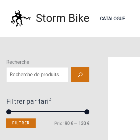
Aller
au
Storm Bike
CATALOGUE
contenu
Recherche
Filtrer par tarif
FILTRER
P
P
Prix :
90 €
—
130 €
r
r