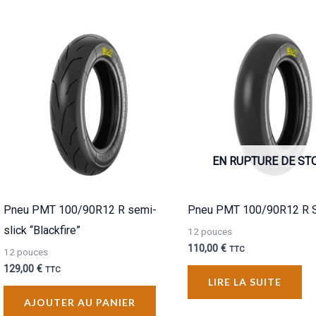
EN RUPTURE DE ST
Pneu PMT 100/90R12 R semi-
Pneu PMT 100/90R12 R S
slick “Blackfire”
12 pouces
110,00
€
TTC
12 pouces
129,00
€
TTC
LIRE LA SUITE
AJOUTER AU PANIER