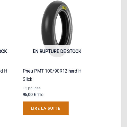
OCK
EN RUPTURE DE STOCK
rd H
Pneu PMT 100/90R12 hard H
Slick
12 pouces
95,00
€
TTC
LIRE LA SUITE