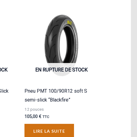
OCK
EN RUPTURE DE STOCK
lick
Pneu PMT 100/90R12 soft S
semi-slick “Blackfire”
12 pouces
105,00
€
TTC
LIRE LA SUITE