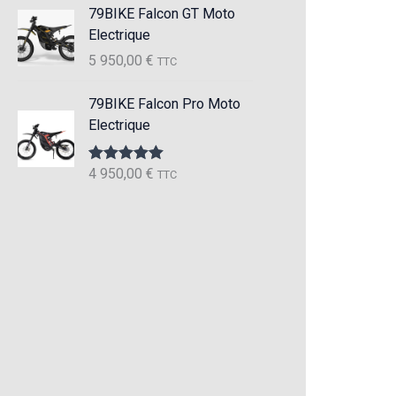
79BIKE Falcon GT Moto
Electrique
5 950,00
€
TTC
79BIKE Falcon Pro Moto
Electrique
4 950,00
€
Note
5.00
TTC
sur 5