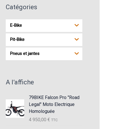
i
i
Catégories
x
x
m
m
E-Bike
i
a
Pit-Bike
n
x
Pneus et jantes
A l’affiche
79BIKE Falcon Pro "Road
Legal" Moto Electrique
Homologuée
4 950,00
€
TTC