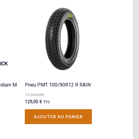
OCK
edium M
Pneu PMT 100/90R12 R RAIN
12 pouces
129,00
€
TTC
AJOUTER AU PANIER