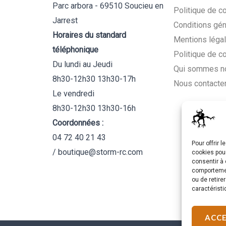
Parc arbora - 69510 Soucieu en
Politique de co
Jarrest
Conditions gén
Horaires du standard
Mentions léga
téléphonique
Politique de c
Du lundi au Jeudi
Qui sommes n
8h30-12h30 13h30-17h
Nous contacte
Le vendredi
8h30-12h30 13h30-16h
Coordonnées :
04 72 40 21 43
Pour offrir 
/ boutique@storm-rc.com
cookies pour
consentir à 
comportement
ou de retire
caractéristi
ACC