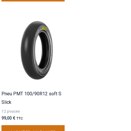
Pneu PMT 100/90R12 soft S
Slick
12 pouces
99,00
€
TTC