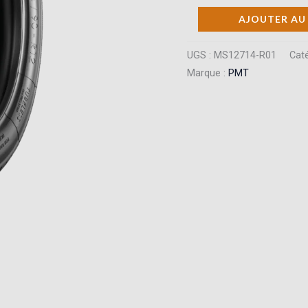
quantité
AJOUTER AU
de
Pneu
UGS :
MS12714-R01
Caté
Marque :
PMT
PMT
100/90R12
R
RAIN