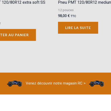
 120/80R12 extra soft SS
Pneu PMT 120/80R12 medium
12 pouces
98,00
€
TTC
C
LIRE LA SUITE
TER AU PANIER
Venez découvrir notre magasin RC >