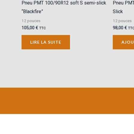
Pneu PMT 100/90R12 soft S semi-slick
Pneu PMT
“Blackfire”
Slick
12 pouces
12 pouces
105,00
€
98,00
€
TTC
TT
LIRE LA SUITE
AJOU